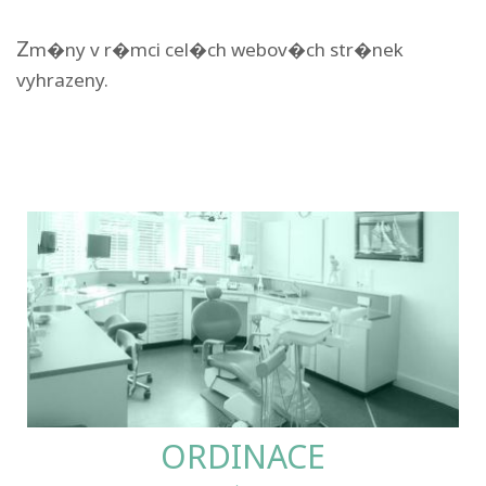
Z
m�ny v r�mci cel�ch webov�ch str�nek
vyhrazeny.
ORDINACE