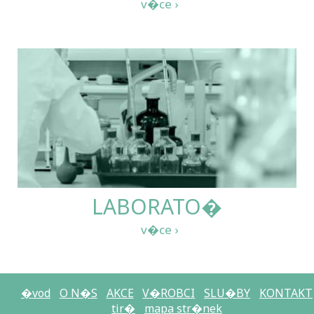
LABORATO�
�vod
O N�S
AKCE
V�ROBCI
SLU�BY
KONTAKT
tir�
mapa str�nek