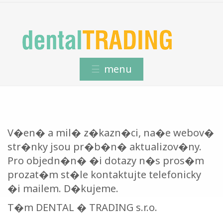
V�en� a mil� z�kazn�ci, na�e webov�
str�nky jsou pr�b�n� aktualizov�ny.
Pro objedn�n� �i dotazy n�s pros�m
prozat�m st�le kontaktujte telefonicky
�i mailem. D�kujeme.
T�m DENTAL � TRADING s.r.o.